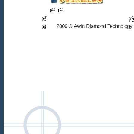
¡@
¡@
¡
¡@
2009 © Awin Diamond Technology C
¡@