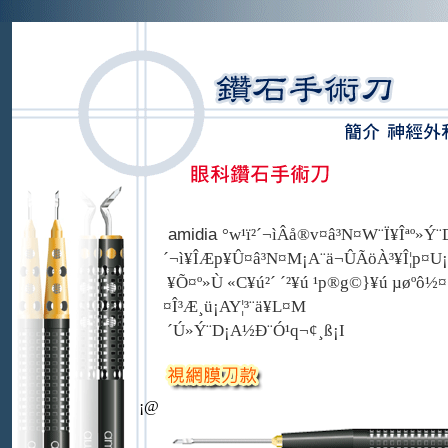
amidia
°w¹ï²´¬ìÂå®v¤â³N¤W¨Ï¥Îªº»Ý¨D
´¬ì¥ÎÆp¥Û¤â³N¤M¡A¨ä¬ÛÃöÀ³¥Î¦p¤U
¥Õ¤º»Ù «C¥ú²´ ´²¥ú ¹p®g©}¥ú µøºô½¤
¤Î³Æ¸ü¡A­Y¦³¨ä¥L¤M
´Ú»Ý¨D¡A½Ð¨Ó¹q¬¢¸ß¡I
¡@