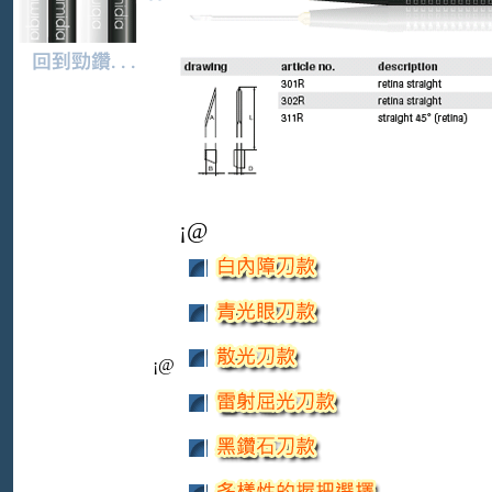
¡@
¡@